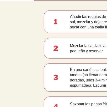
Añadir las rodajas de
1
sal, mezclar y dejar 
secar con una toalla l
Mezclar la sal, la lev
2
pequeño y reservar.
En una sartén, calent
tandas (no llenar dema
3
doradas, unos 3-4 min
espumadera. Escurrir
Sazonar las papas fri
4